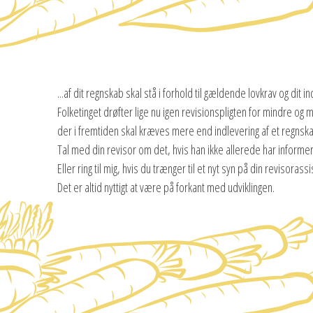
...af dit regnskab skal stå i forhold til gældende lovkrav og dit i
Folketinget drøfter lige nu igen revisionspligten for mindre o
der i fremtiden skal kræves mere end indlevering af et regnska
Tal med din revisor om det, hvis han ikke allerede har informe
Eller ring til mig, hvis du trænger til et nyt syn på din revisorass
Det er altid nyttigt at være på forkant med udviklingen.