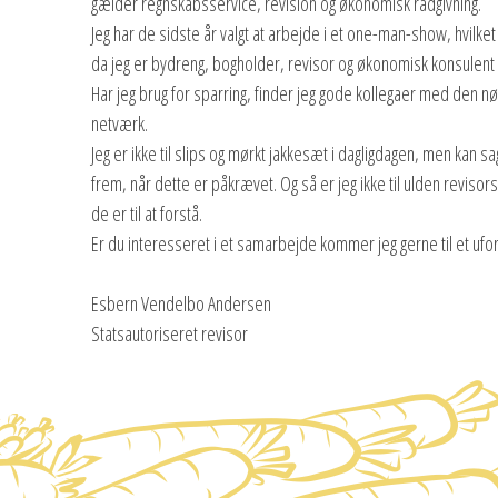
gælder regnskabsservice, revision og økonomisk rådgivning.
Jeg har de sidste år valgt at arbejde i et one-man-show, hvilke
da jeg er bydreng, bogholder, revisor og økonomisk konsulen
Har jeg brug for sparring, finder jeg gode kollegaer med den nø
netværk.
Jeg er ikke til slips og mørkt jakkesæt i dagligdagen, men kan
frem, når dette er påkrævet. Og så er jeg ikke til ulden revisor
de er til at forstå.
Er du interesseret i et samarbejde kommer jeg gerne til et u
Esbern Vendelbo Andersen
Statsautoriseret revisor