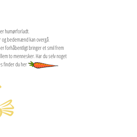
ler humørforladt.
ter og bedemænd kan overgå.
 forhåbentligt bringer et smil frem
mellem to mennesker. Har du selv noget
es finder du her