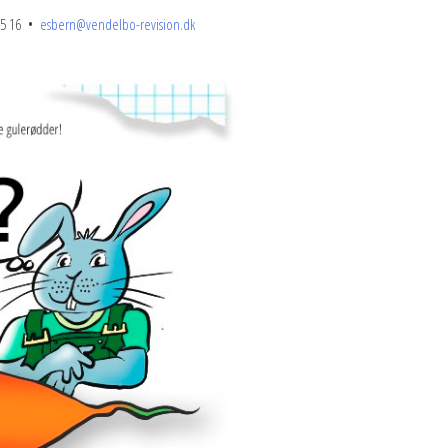
 45 16 •
esbern@vendelbo-revision.dk