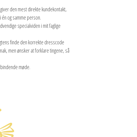
t giver den mest direkte kundekontakt,
t i én og samme person.
dvendige specialviden i mit faglige
 sagtens finde den korrekte dresscode
snak, men ønsker at forklare tingene, så
forbindende møde.